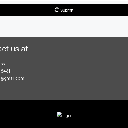
Submit
ct us at
aro
 8481
x@gmail.com