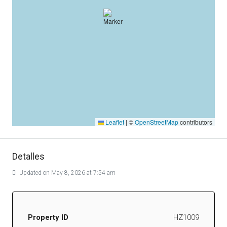
Leaflet
|
©
OpenStreetMap
contributors
Detalles
Updated on May 8, 2026 at 7:54 am
Property ID
HZ1009