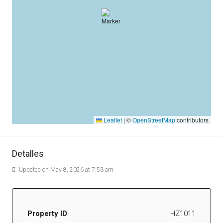
Leaflet
|
©
OpenStreetMap
contributors
Detalles
Updated on May 8, 2026 at 7:53 am
Property ID
HZ1011