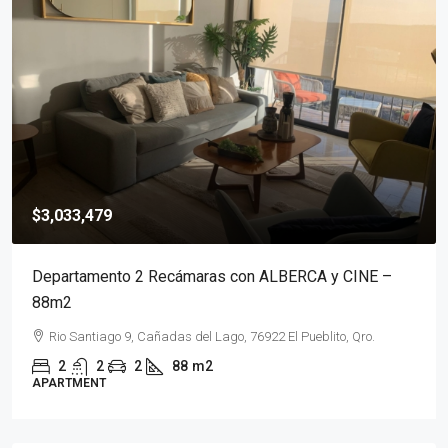
$3,033,479
Departamento 2 Recámaras con ALBERCA y CINE –
88m2
Rio Santiago 9, Cañadas del Lago, 76922 El Pueblito, Qro.
2
2
2
88
m2
APARTMENT