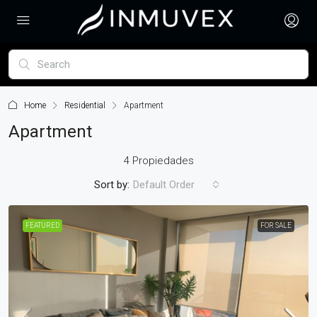
Home
Residential
Apartment
Apartment
4 Propiedades
Sort by:
Default Order
FEATURED
FOR SALE