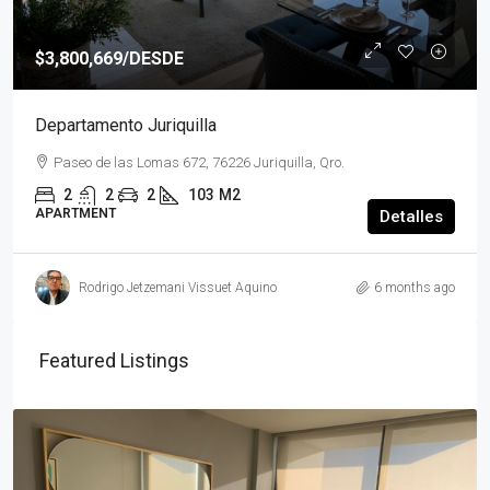
$3,800,669
/DESDE
Departamento Juriquilla
Paseo de las Lomas 672, 76226 Juriquilla, Qro.
2
2
2
103
M2
APARTMENT
Detalles
Rodrigo Jetzemani Vissuet Aquino
6 months ago
Featured Listings