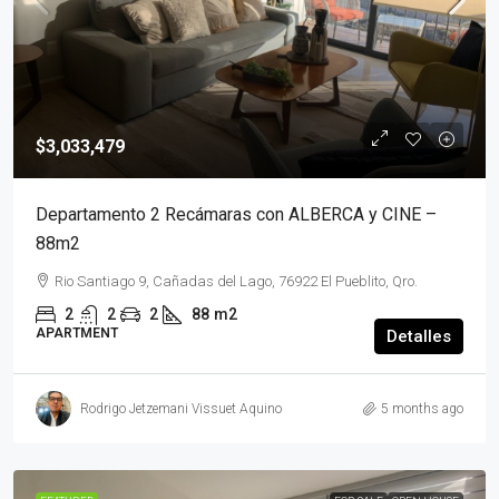
$3,033,479
Departamento 2 Recámaras con ALBERCA y CINE –
88m2
Rio Santiago 9, Cañadas del Lago, 76922 El Pueblito, Qro.
2
2
2
88
m2
APARTMENT
Detalles
Rodrigo Jetzemani Vissuet Aquino
5 months ago