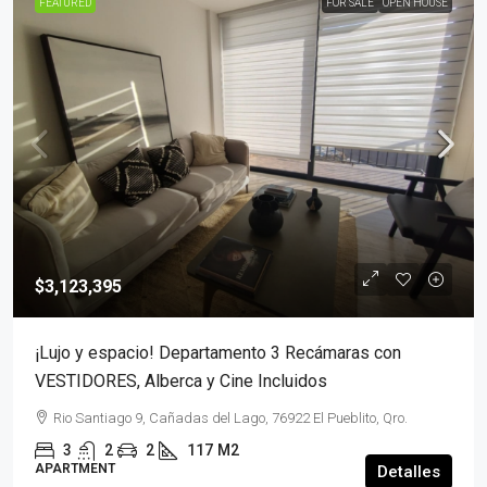
FEATURED
FOR SALE
OPEN HOUSE
$3,123,395
¡Lujo y espacio! Departamento 3 Recámaras con
VESTIDORES, Alberca y Cine Incluidos
Rio Santiago 9, Cañadas del Lago, 76922 El Pueblito, Qro.
3
2
2
117
M2
APARTMENT
Detalles