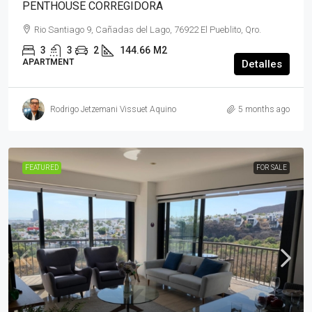
PENTHOUSE CORREGIDORA
Rio Santiago 9, Cañadas del Lago, 76922 El Pueblito, Qro.
3
3
2
144.66
M2
APARTMENT
Detalles
Rodrigo Jetzemani Vissuet Aquino
5 months ago
FEATURED
FOR SALE